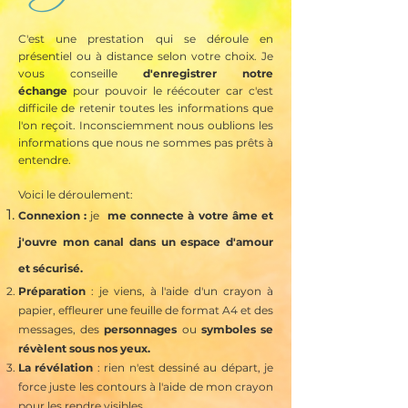
C'est une prestation qui se déroule en
présentiel ou à distance selon votre choix. Je
vous conseille
d'enregistrer notre
échange
pour pouvoir le réécouter car c'est
difficile de retenir toutes les informations que
l'on reçoit. Inconsciemment nous oublions les
informations que nous ne sommes pas prêts à
entendre.
Voici le déroulement:
Connexion :
je
me connecte à votre âme et
j'ouvre mon canal dans un espace d'amour
et
sécurisé
.
Préparation
: ​j
e viens, à l'aide d'un crayon à
papier, effleurer une feuille de format A4 et des
messages, des
personnages
ou
symboles se
révèlent sous nos yeux.
La révélation
: rien n'est dessiné au
départ, je
force juste les contours à l'aide de mon crayon
pour les rendre visibles.